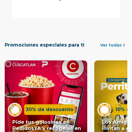
Promociones especiales para ti
Ver todas
30% de descuento
10% de
Pide tus golosinas en
Los Amigos
PedidosYA y recógelas en
invitan a c